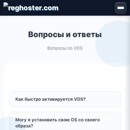
Вопросы и ответы
Вопросы по VDS
Как быстро активируется VDS?
Обычно виртуальный сервер(VDS)
активируется в течение нескольких минут.
Могу я установить свою OS со своего
Иногда может занять больше времени,
образа?