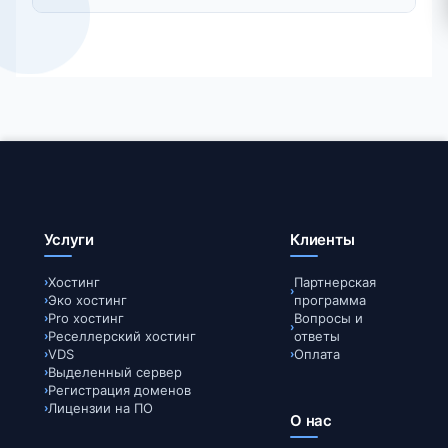
например при установке Windows.
Да, если сервер активирован VDS при
использовании виртуализации KVM.
Услуги
Клиенты
Хостинг
Партнерская
Эко хостинг
программа
Pro хостинг
Вопросы и
Реселлерский хостинг
ответы
VDS
Оплата
Выделенный сервер
Регистрация доменов
Лицензии на ПО
О нас